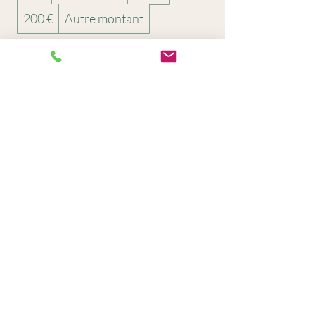
200 €
Autre montant
Quantité
Acheter
marine@coachdiet.fr
Conditions générales du site
Conditions générales de ventes